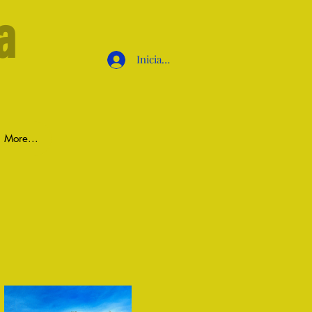
a
Iniciar sesión
More...