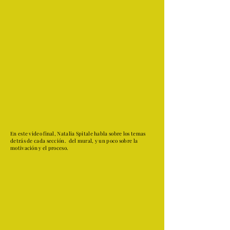
En este video final, Natalia Spitale habla sobre los temas
detrás de cada sección. del mural, y un poco sobre la
motivación y el proceso.