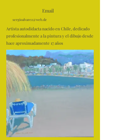
Email
sergioalvarez@web.de
Artista autodidacta nacido en Chile, dedicado
profesionalmente a la pintura y el dibujo desde
hace aproximadamente 17 años