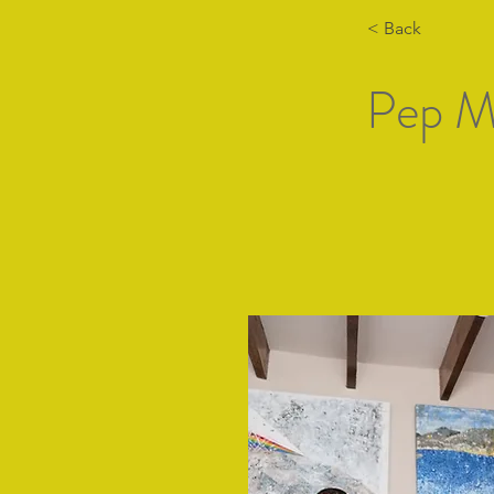
< Back
Pep M
Hogar
Lista de