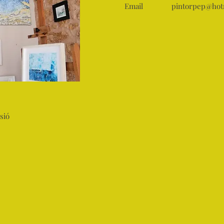
Email
pintorpep@hot
sió