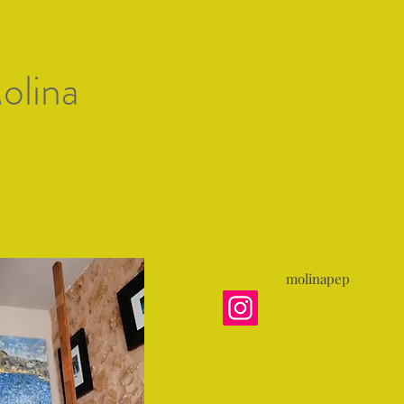
Artists of Mallorc
olina
 artistas
Gallery 1
Exposiciones
Premio de Arte
molinapep