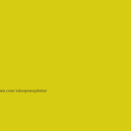
a
Iniciar sesión
More...
ram.com/ninoponspintur