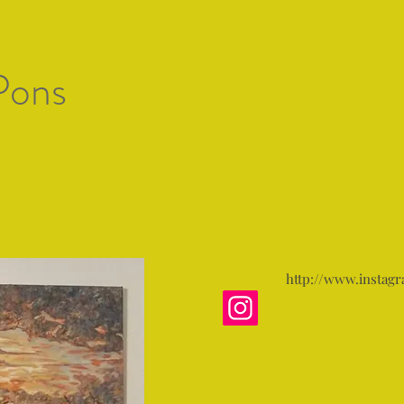
Artists of Mallorc
Pons
 artistas
Gallery 1
Exposiciones
Premio de Arte
http://www.instag