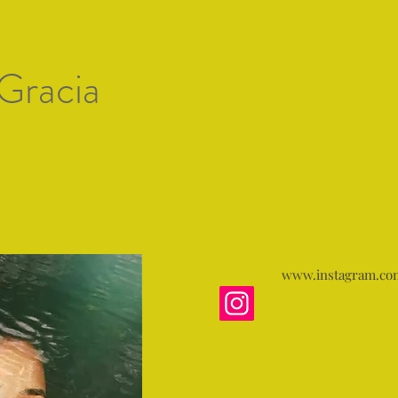
Artists of Mallorc
Gracia
 artistas
Gallery 1
Exposiciones
Premio de Arte
www.instagram.com