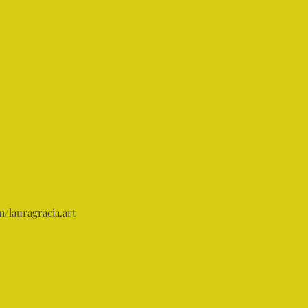
a
Iniciar sesión
More...
/lauragracia.art