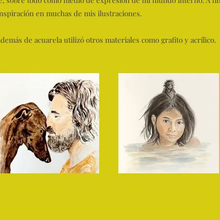
e, sobre todo como medio de expresión de mi mundo interno. A fi
 inspiración en muchas de mis ilustraciones.
emás de acuarela utilizó otros materiales como grafito y acrílico.