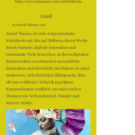
https://www.instagram.com/astrid.thieme
/
Email
at@astrid-thieme.com
Astrid Thieme ist eine zeitgenössische
Künstlerin mit Sitz auf Mallorca, deren Werke
durch Fantasie, digitale Innovation und
emotionale Tiefe bestechen. In ihren digitalen
Kunstwerken verschmelzen menschliche
Inspiration und künstliche Intelligenz zu einer
modernen, vielschichtigen Bildsprache. Ihre
oft von weiblicher Ästhetik geprägten
Kompositionen erzählen von universellen
Themen wie Verbundenheit, Wandel und
innerer Stärke.