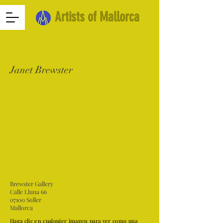
Artists of Mallorca
Janet Brewster
Brewster Gallery
Calle Lluna 66
07100 Soller
Mallorca
Haga clic en cualquier imagen para ver como una