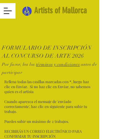
Artists of Mallorca
FORMULARIO DE INSCRIPCIÓN
AL CONCURSO DE ARTE 2026
Por favor, lea los
términos y condiciones
antes de
participar
Rellena todas las casillas marcadas con *, luego haz
clic en Enviar. Si no haz clic en Enviar, no sabemos
quien es el artista
Cuando aparezca el mensaje de 'enviado
correctamente', haz clic en siguiente para subir tu
trabajo.
Puedes subir un máximo de 2 trabajos.
RECIBIRÁS UN CORREO ELECTRÓNICO PARA
CONFIRMAR TU INSCRIPCIÓN