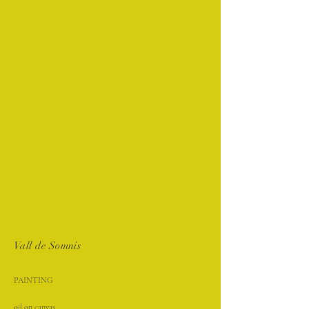
Vall de Somnis
PAINTING
oil on canvas