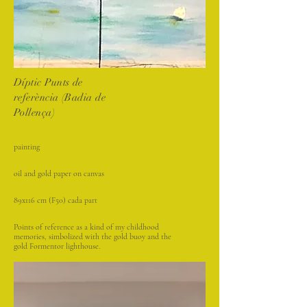
Díptic Punts de
referència (Badia de
Pollença)
painting
oil and gold paper on canvas
89x116 cm (F50) cada part
Points of reference as a kind of my childhood
memories, simbolized with the gold buoy and the
gold Formentor lighthouse.