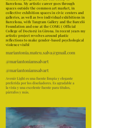
Barcelona. My artistic career goes through
spaces outside the common art market, in
collective exhibition spaces in civic centers and
galleries, as well as two individual exhibitions in
Barcelona, ​​with Tangram Gallery and the Barceló
Foundation and one at the COMG ( Official
College of Doctors) in Girona. In recent years my
artistic project revolves around plastic
reflections to make gender-based psychological
violence visibl
mariantonia.mateu.salva@gmail.com
@mariantoniamsalvart
@mariantoniamsalvart
Avenir Light es una fuente limpia y elegante
preferida por los diseñadores. Es agradable a
la vista y una excelente fuente para títulos,
párrafos y más.