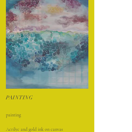
PAINTING
painting
Acrilyc and gold ink on canvas