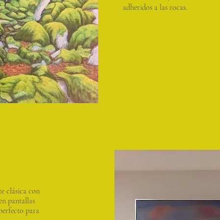
adheridos a las rocas.
A
 clásica con
en pantallas
perfecto para