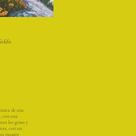
faldo
ámica de una
a, con una
an los grises y
ares, con un
 los musgos