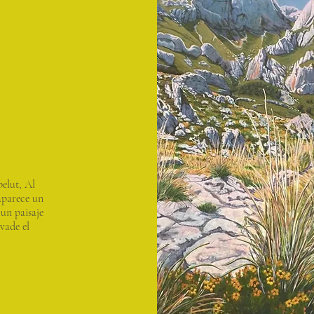
elut, Al
aparece un
un paisaje
nvade el