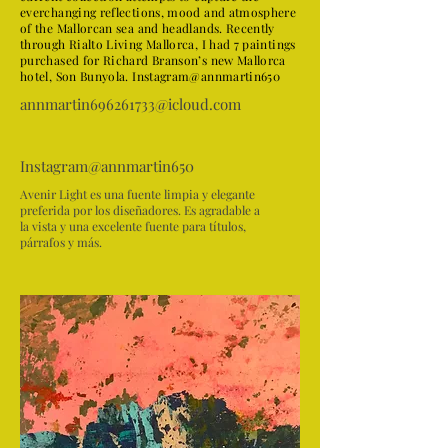
everchanging reflections, mood and atmosphere
of the Mallorcan sea and headlands. Recently
through Rialto Living Mallorca, I had 7 paintings
purchased for Richard Branson’s new Mallorca
hotel, Son Bunyola. Instagram@annmartin650
annmartin696261733@icloud.com
Instagram@annmartin650
Avenir Light es una fuente limpia y elegante
preferida por los diseñadores. Es agradable a
la vista y una excelente fuente para títulos,
párrafos y más.