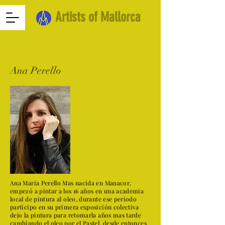
Artists of Mallorca
Ana Perello
Ana Maria Perello Mas nacida en Manacor,
empezó a pintar a los 16 años en una academia
local de pintura al oleo, durante ese periodo
participo en su primera exposición colectiva
dejo la pintura para retomarla años mas tarde
cambiando el oleo por el Pastel, desde entonces