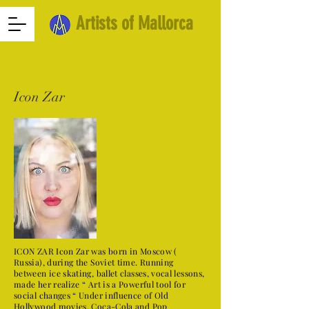
Artists of Mallorca
Icon Zar
ICON ZAR Icon Zar was born in Moscow (
Russia), during the Soviet time. Running
between ice skating, ballet classes, vocal lessons,
made her realize “ Art is a Powerful tool for
social changes “ Under influence of Old
Hollywood movies, Coca-Cola and Pop