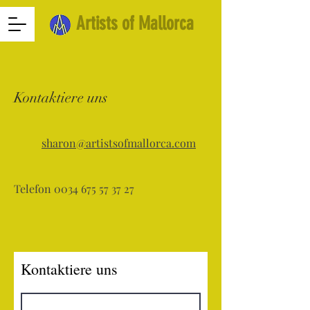
Artists of Mallorca
Kontaktiere uns
sharon@artistsofmallorca.com
Telefon
0034 675 57 37 27
Kontaktiere uns