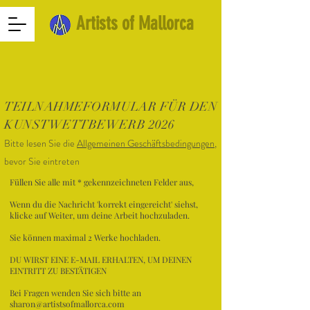
Artists of Mallorca
TEILNAHMEFORMULAR FÜR DEN
KUNSTWETTBEWERB 2026
Bitte lesen Sie die
Allgemeinen Geschäftsbedingungen
,
bevor Sie eintreten
Füllen Sie alle mit * gekennzeichneten Felder aus,
Wenn du die Nachricht 'korrekt eingereicht' siehst,
klicke auf Weiter, um deine Arbeit hochzuladen.
Sie können maximal 2 Werke hochladen.
DU WIRST EINE E-MAIL ERHALTEN, UM DEINEN
EINTRITT ZU BESTÄTIGEN
Bei Fragen wenden Sie sich bitte an
sharon@artistsofmallorca.com