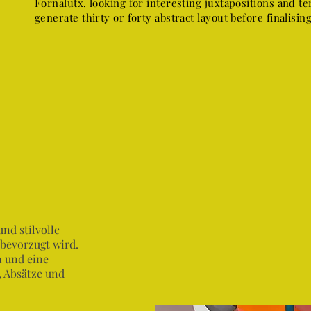
Fornalutx, looking for interesting juxtapositions and 
generate thirty or forty abstract layout before finalisin
und stilvolle
 bevorzugt wird.
n und eine
l, Absätze und