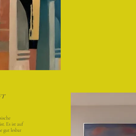
FT
sische
t. Es ist auf
 gut lesbar