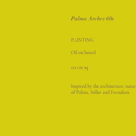
Palma Arches 60s
PAINTING
Oil on board
112 cm sq
Inspired by the architecture, natu
of Palma, Sóller and Fornalutx