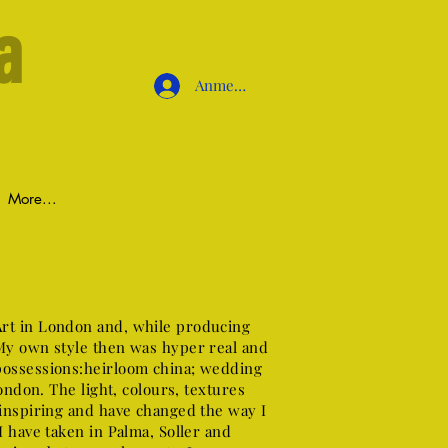
a
Anmelden
More...
rt in London and, while producing
My own style then was hyper real and
possessions:heirloom china; wedding
ondon. The light, colours, textures
 inspiring and have changed the way I
 have taken in Palma, Soller and