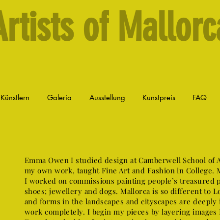
Artists of Mallorc
 Künstlern
Galeria
Ausstellung
Kunstpreis
FAQ
Emma Owen I studied design at Camberwell School of A
my own work, taught Fine Art and Fashion in College. 
I worked on commissions painting people’s treasured 
shoes; jewellery and dogs. Mallorca is so different to L
and forms in the landscapes and cityscapes are deeply
work completely. I begin my pieces by layering images I