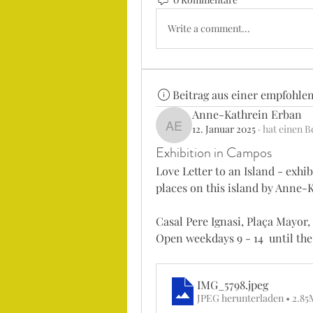
Write a comment...
Beitrag aus einer empfohle
Anne-Kathrein Erban
12. Januar 2025
·
hat einen Be
Anne-Kathrein Erban
Exhibition in Campos
Love Letter to an Island - exhi
places on this island by Anne-
Casal Pere Ignasi, Plaça Mayor
Open weekdays 9 - 14  until th
IMG_5798
.jpeg
JPEG herunterladen • 2.8