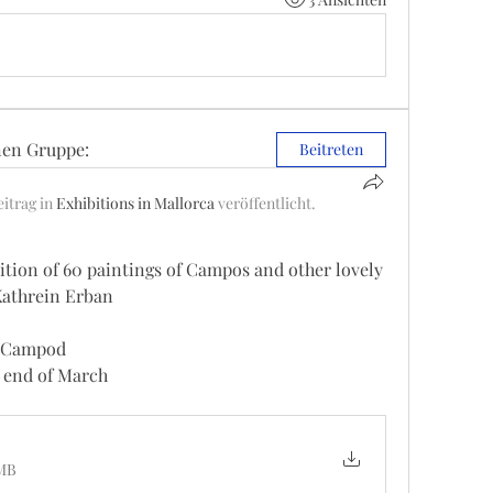
nen Gruppe:
Beitreten
itrag in
Exhibitions in Mallorca
veröffentlicht.
bition of 60 paintings of Campos and other lovely 
Kathrein Erban
, Campod
e end of March
5MB