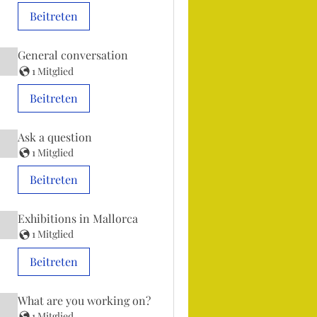
Beitreten
General conversation
1 Mitglied
Beitreten
Ask a question
1 Mitglied
Beitreten
Exhibitions in Mallorca
1 Mitglied
Beitreten
What are you working on?
1 Mitglied