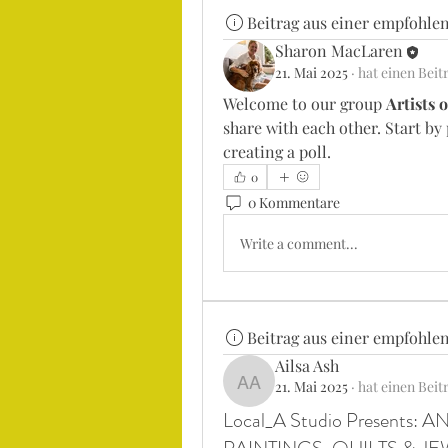
Beitrag aus einer empfohle
Sharon MacLaren
21. Mai 2025
·
hat einen Beitr
Welcome to our group 
Artists 
share with each other. Start by
creating a poll.
0
0 Kommentare
Write a comment...
Beitrag aus einer empfohle
Ailsa Ash
21. Mai 2025
·
hat einen Beitr
Ailsa Ash
Local_A Studio Presents: