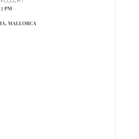
EWELLERY
- 7 PM
LMA, MALLORCA