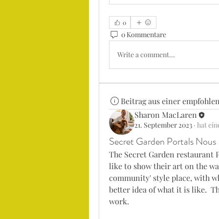
0
0 Kommentare
Write a comment...
Beitrag aus einer empfohle
Sharon MacLaren
21. September 2023
·
hat ein
Secret Garden Portals Nous
The Secret Garden restaurant Po
like to show their art on the wall
community' style place, with whi
better idea of what it is like. 
work.