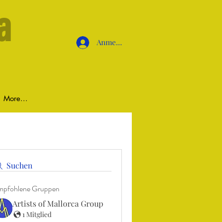
a
Anmelden
More...
Suchen
pfohlene Gruppen
Artists of Mallorca Group
1 Mitglied