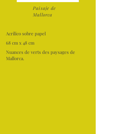
Paisaje de
Mallorca
Acrilico sobre papel
68 cm x 48 cm
Nuances de verts des paysages de
Mallorca.