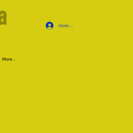
a
Anmelden
More...