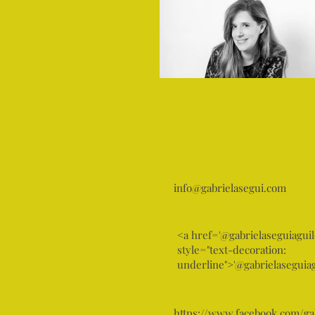
info@gabrielasegui.com
<a href='@gabrielaseguiaguil
style="text-decoration:
underline">'@gabrielaseguiag
https://www.facebook.com/gab