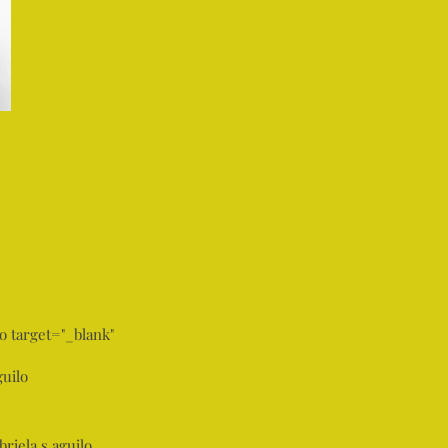
o target="_blank"
uilo
riela.s.aguilo