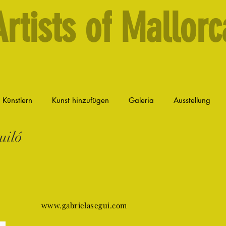
Artists of Mallorc
n Künstlern
Kunst hinzufügen
Galeria
Ausstellung
uiló
www.gabrielasegui.com