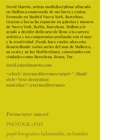
David Maroto, artista multidisciplinar afincado
en Mallorca enamorado de sus luces y costas.
Formado en Madrid Nueva York, Barcelona.
Gracias a becas ha expuesto en galerías y museos
de Nueva York, Berlín, Barcelona. Mallorca le
ayudó a decidir dedicarse de lleno a la carrera
artística y un compromiso profundo con el mar
y la creatividad. Desde hace cuatro años esta
desarrollando varias series del mar de Mallorca,
su costa y su luz Mediterránea, conectando con
ciudades como Barcelona, Roma, Tur
david@davidmaroto.com
<a href='@sermediterraneo target="_blank"
style="text-decoration:
underline">'@sermediterraneo
Formentor sunset
PHOTOGRAPHY
papel fotografico hahnemühle, en bastidor