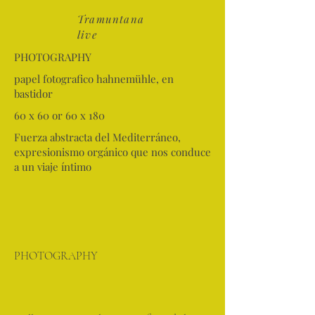
Tramuntana
live
PHOTOGRAPHY
papel fotografico hahnemühle, en
bastidor
60 x 60 or 60 x 180
Fuerza abstracta del Mediterráneo,
expresionismo orgánico que nos conduce
a un viaje íntimo
PHOTOGRAPHY