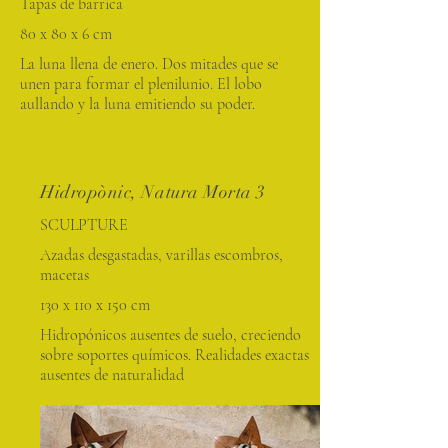
Tapas de barrica
80 x 80 x 6 cm
La luna llena de enero. Dos mitades que se
unen para formar el plenilunio. El lobo
aullando y la luna emitiendo su poder.
Hidropònic, Natura Morta 3
SCULPTURE
Azadas desgastadas, varillas escombros,
macetas
130 x 110 x 150 cm
Hidropónicos ausentes de suelo, creciendo
sobre soportes químicos. Realidades exactas
ausentes de naturalidad