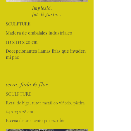
Implosió,
fot-li gasto...
SCULPTURE
Madera de embalajes industriales
115 x 115 x 20 cm
Decepcionantes llamas frías que invaden
mi paz
terra, fada & flor
SCULPTURE
Retal de biga, tutor metálico viñedo, piedra
64 x 23 x 28 cm
Escena de un cuento por escribir.