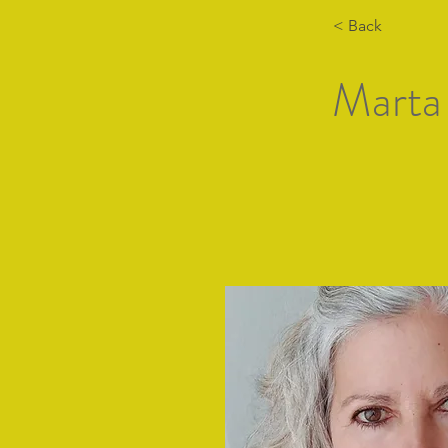
< Back
Marta
Heim
Liste vo