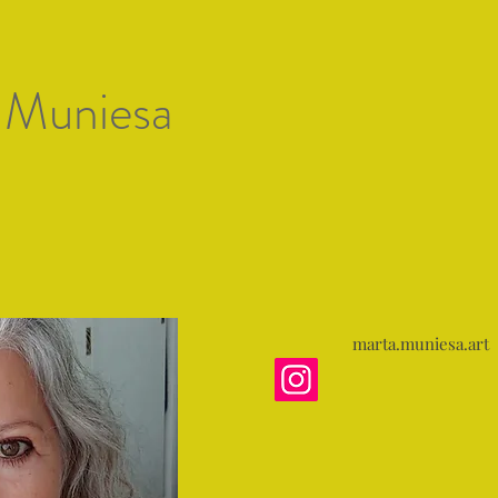
Artists of Mallorc
 Muniesa
n Künstlern
Kunst hinzufügen
Galeria
Ausstellung
marta.muniesa.art