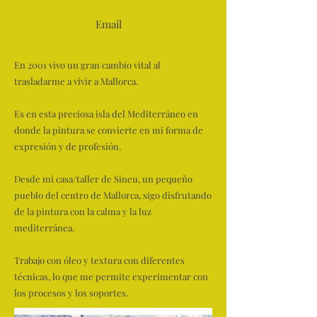
Email
En 2001 vivo un gran cambio vital al
trasladarme a vivir a Mallorca.
Es en esta preciosa isla del Mediterráneo en
donde la pintura se convierte en mi forma de
expresión y de profesión.
Desde mi casa/taller de Sineu, un pequeño
pueblo del centro de Mallorca, sigo disfrutando
de la pintura con la calma y la luz
mediterránea.
Trabajo con óleo y textura con diferentes
técnicas, lo que me permite experimentar con
los procesos y los soportes.