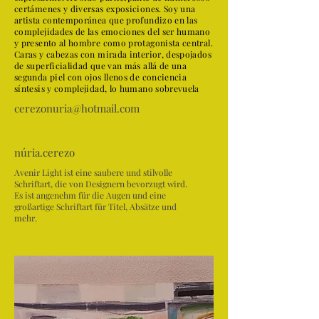
certámenes y diversas exposiciones. Soy una
artista contemporánea que profundizo en las
complejidades de las emociones del ser humano
y presento al hombre como protagonista central.
Caras y cabezas con mirada interior, despojados
de superficialidad que van más allá de una
segunda piel con ojos llenos de conciencia
síntesis y complejidad, lo humano sobrevuela
cerezonuria@hotmail.com
núria.cerezo
Avenir Light ist eine saubere und stilvolle
Schriftart, die von Designern bevorzugt wird.
Es ist angenehm für die Augen und eine
großartige Schriftart für Titel, Absätze und
mehr.