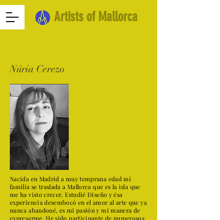
Artists of Mallorca
Núria Cerezo
Nacida en Madrid a muy temprana edad mi
familia se traslada a Mallorca que es la isla que
me ha visto crecer. Estudié Diseño y ésa
experiencia desembocó en el amor al arte que ya
nunca abandoné, es mi pasión y mi manera de
expresarme. He sido participante de numerosos