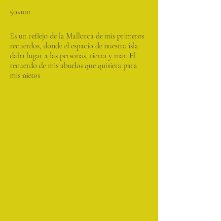
50×100
Es un reflejo de la Mallorca de mis primeros
recuerdos, donde el espacio de nuestra isla
daba lugar a las personas, tierra y mar. El
recuerdo de mis abuelos que quisiera para
mis nietos