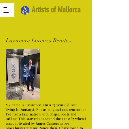
Artists of Mallorca
Lawrence Lorenzo Benitez
My name is Lawrence, I'm a 27 year old Brit
living in Santanyí. For as long as I can remember
I've had a fascination with Ships, boats and
sailing. This started at around the age of 7 when I
was captivated by James Camerons 1997
blockbuster Titanic. Since then, I have loved to