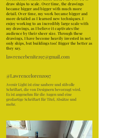
draw ships to scale. Over time, the drawings
became bigger and bigger with much more
detail. Over time, my work became bigger and
more detailed as I learned new techniques. I
enjoy working to an incredibly large scale with
my drawings, as I believe it captivates the
audience by their sheer size. Through these
drawings, I have become heavily invested in not
only ships, but buildings too! Bigger the better as
they say.
lawrencebenitez97@gmail.com
@Lawrencelorenzo97
Avenir Light ist eine saubere und stilvolle
Schriftart, die von Designern bevorzugt wird.
Es ist angenehm für die Augen und eine
großartige Schriftart für Titel, Absätze und
mehr.