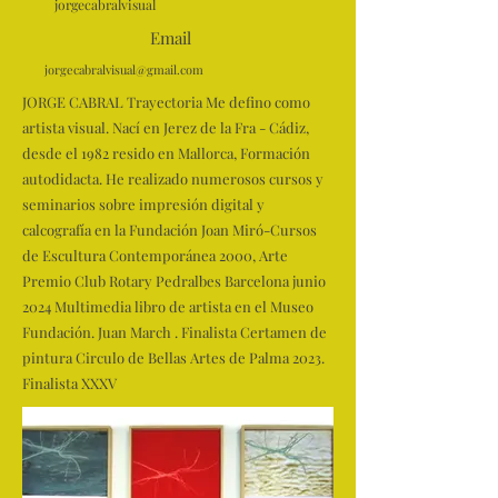
jorgecabralvisual
Email
jorgecabralvisual@gmail.com
JORGE CABRAL Trayectoria Me defino como
artista visual. Nací en Jerez de la Fra - Cádiz,
desde el 1982 resido en Mallorca, Formación
autodidacta. He realizado numerosos cursos y
seminarios sobre impresión digital y
calcografía en la Fundación Joan Miró-Cursos
de Escultura Contemporánea 2000, Arte
Premio Club Rotary Pedralbes Barcelona junio
2024 Multimedia libro de artista en el Museo
Fundación. Juan March . Finalista Certamen de
pintura Circulo de Bellas Artes de Palma 2023.
Finalista XXXV