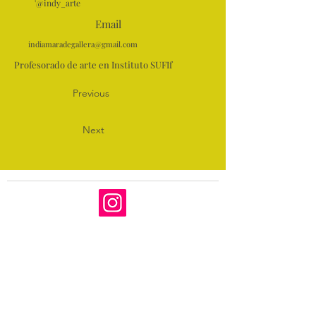
'@indy_arte
Email
indiamaradegallera@gmail.com
Profesorado de arte en Instituto SUFIf
Previous
Next