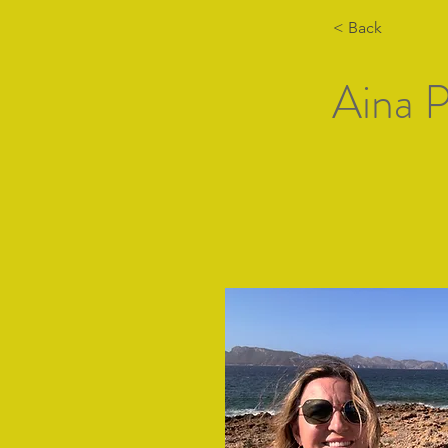
< Back
Aina P
Home
Artists Lis