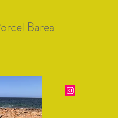
Artists of Mallorc
orcel Barea
t
Join/Add Artwork
Galeria
Exhibitions
Art Prize