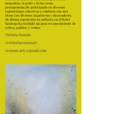
naturaleza, la gente y la luz como
protagonistas.He participado en diversas
exposiciones colectivas y colaboró con mis
obras con diversos arquitectos y decoradores.
Mi última exposición en solitario en el Hotel
Saratoga ha recibido un gran reconocimiento de
crítica, publico y ventas.
Victoria Román
@victoriaromanart
vroman.arte@gmail.com