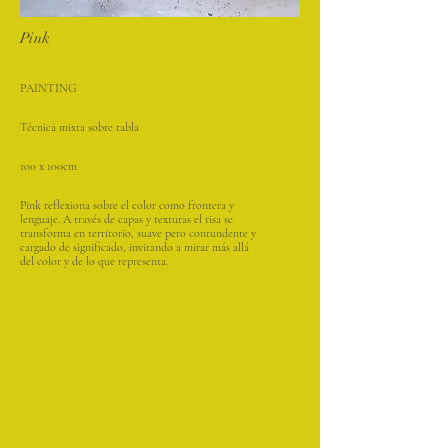
Pink
PAINTING
Técnica mixta sobre tabla
100 x 100cm
Pink reflexiona sobre el color como frontera y
lenguaje. A través de capas y texturas el risa se
transforma en territorio, suave pero contundente y
cargado de significado, invitando a mirar más allá
del color y de lo que representa.