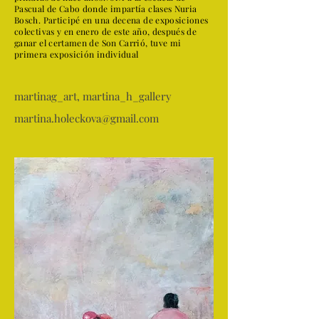
Pascual de Cabo donde impartía clases Nuria
Bosch. Participé en una decena de exposiciones
colectivas y en enero de este año, después de
ganar el certamen de Son Carrió, tuve mi
primera exposición individual
martinag_art, martina_h_gallery
martina.holeckova@gmail.com