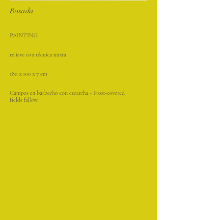
Rosada
PAINTING
relieve con técnica mixta
180 x 100 x 7 cm
Campos en barbecho con escarcha - Frost-covered
fields fallow