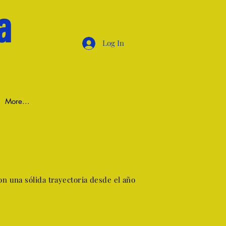
a
Log In
More...
on una sólida trayectoria desde el año