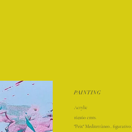
PAINTING
Acrylic
162x60 cmts.
"Peix" Mediterràneo.. figurativo.