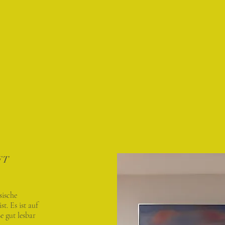
FT
sische
t. Es ist auf
 gut lesbar